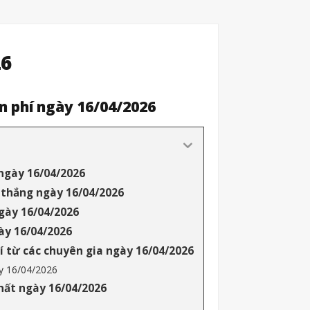
26
n phí ngày 16/04/2026
 ngày 16/04/2026
n thắng ngày 16/04/2026
ngày 16/04/2026
ày 16/04/2026
hí từ các chuyên gia ngày 16/04/2026
ày 16/04/2026
hất ngày 16/04/2026