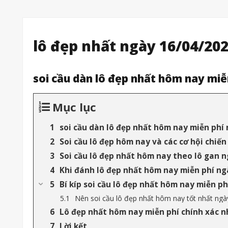
lô đẹp nhất ngày 16/04/20
soi cầu dàn lô đẹp nhất hôm nay miễ
Mục lục
soi cầu dàn lô đẹp nhất hôm nay miễn phí
Soi cầu lô đẹp hôm nay và các cơ hội chiế
Soi cầu lô đẹp nhất hôm nay theo lô gan 
Khi đánh lô đẹp nhất hôm nay miễn phí ng
Bí kíp soi cầu lô đẹp nhất hôm nay miễn p
Nên soi cầu lô đẹp nhất hôm nay tốt nhất ng
Lô đẹp nhất hôm nay miễn phí chính xác n
Lời kết