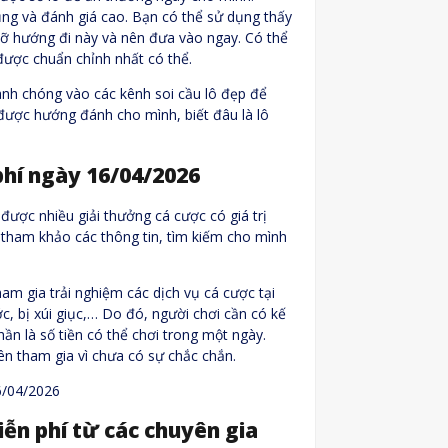
ng và đánh giá cao. Bạn có thể sử dụng thấy
 lỡ hướng đi này và nên đưa vào ngay. Có thể
được chuẩn chỉnh nhất có thể.
anh chóng vào các kênh soi cầu lô đẹp để
được hướng đánh cho mình, biết đâu là lô
phí ngày 16/04/2026
được nhiều giải thưởng cá cược có giá trị
à tham khảo các thông tin, tìm kiếm cho mình
ham gia trải nghiệm các dịch vụ cá cược tại
c, bị xúi giục,… Do đó, người chơi cần có kế
ần là số tiền có thể chơi trong một ngày.
ên tham gia vì chưa có sự chắc chắn.
6/04/2026
iễn phí từ các chuyên gia