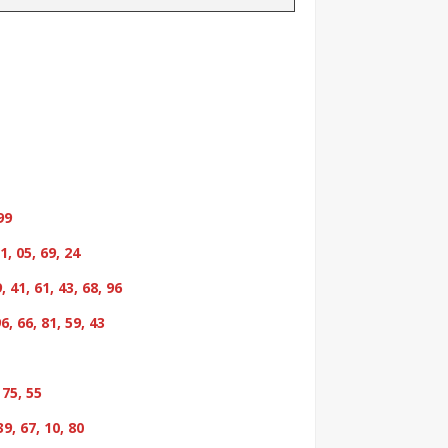
99
1, 05, 69, 24
, 41, 61, 43, 68, 96
96, 66, 81, 59, 43
 75, 55
39, 67, 10, 80