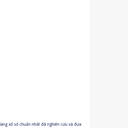
làng xổ số chuẩn nhất đã nghiên cứu và đưa