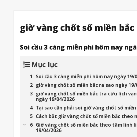
giờ vàng chốt số miền bắc
Soi cầu 3 càng miễn phí hôm nay ngà
Mục lục
Soi cầu 3 càng miễn phí hôm nay ngày 19/
giờ vàng chốt số miền bắc ra sao ngày 19/
giờ vàng chốt số miền bắc tra cứu lịch vạ
ngày 19/04/2026
Tại sao cần phải soi giờ vàng chốt số miề
Cách bắt giờ vàng chốt số miền bắc theo
Giờ vàng chốt số miền bắc theo tâm linh 
19/04/2026