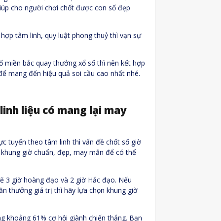
giúp cho người chơi chốt được con số đẹp
hợp tâm linh, quy luật phong thuỷ thì vạn sự
số miền bắc quay thưởng xổ số thì nên kết hợp
h để mang đến hiệu quả soi cầu cao nhất nhé.
linh liệu có mang lại may
ực tuyến theo tâm linh thì vấn đề chốt số giờ
 khung giờ chuẩn, đẹp, may mắn để có thể
sẽ 3 giờ hoàng đạo và 2 giờ Hắc đạo. Nếu
 thưởng giá trị thì hãy lựa chọn khung giờ
ng khoảng 61% cơ hội giành chiến thắng. Bạn