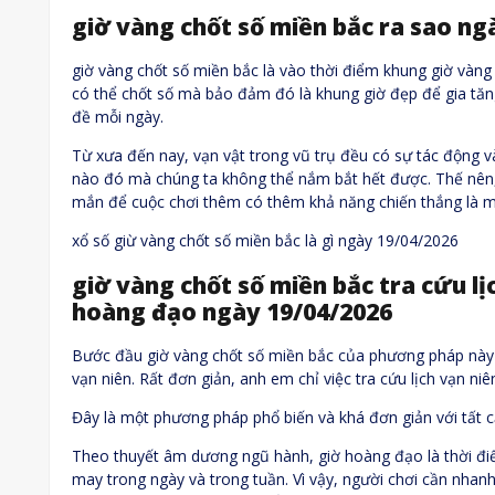
giờ vàng chốt số miền bắc ra sao ng
giờ vàng chốt số miền bắc là vào thời điểm khung giờ vàn
có thể chốt số mà bảo đảm đó là khung giờ đẹp để gia tăng 
đề mỗi ngày.
Từ xưa đến nay, vạn vật trong vũ trụ đều có sự tác động 
nào đó mà chúng ta không thể nắm bắt hết được. Thế nên, 
mắn để cuộc chơi thêm có thêm khả năng chiến thắng là mộ
xổ số giừ vàng chốt số miền bắc là gì ngày 19/04/2026
giờ vàng chốt số miền bắc tra cứu lị
hoàng đạo ngày 19/04/2026
Bước đầu giờ vàng chốt số miền bắc của phương pháp này 
vạn niên. Rất đơn giản, anh em chỉ việc tra cứu lịch vạn niê
Đây là một phương pháp phổ biến và khá đơn giản với tất cả
Theo thuyết âm dương ngũ hành, giờ hoàng đạo là thời đ
may trong ngày và trong tuần. Vì vậy, người chơi cần nhan