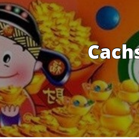
C
a
c
h