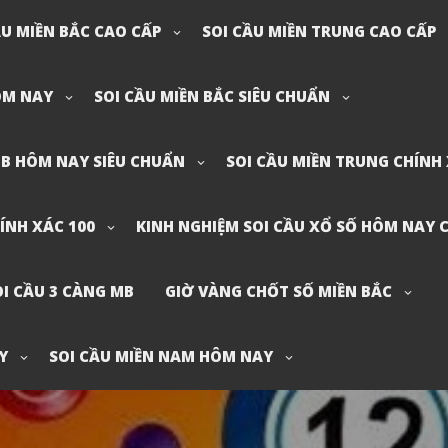
ẦU MIỀN BẮC CAO CẤP
SOI CẦU MIỀN TRUNG CAO CẤP
ÔM NAY
SOI CẦU MIỀN BẮC SIÊU CHUẨN
MB HÔM NAY SIÊU CHUẨN
SOI CẦU MIỀN TRUNG CHÍNH 
ÍNH XÁC 100
KINH NGHIỆM SOI CẦU XỔ SỐ HÔM NAY C
OI CẦU 3 CÀNG MB
GIỜ VÀNG CHỐT SỐ MIỀN BẮC
Y
SOI CẦU MIỀN NAM HÔM NAY