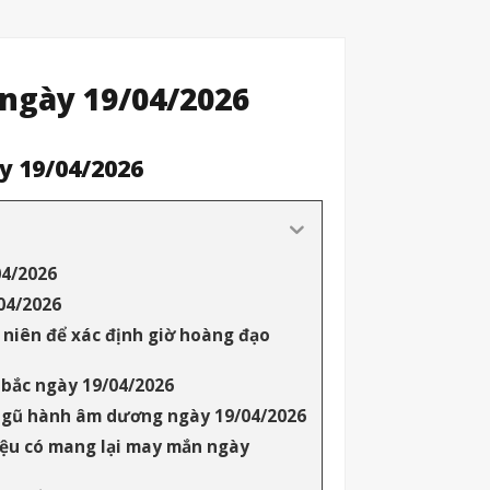
 ngày 19/04/2026
y 19/04/2026
04/2026
04/2026
n niên để xác định giờ hoàng đạo
n bắc ngày 19/04/2026
 ngũ hành âm dương ngày 19/04/2026
liệu có mang lại may mắn ngày