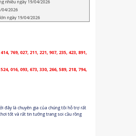
ong nhiều ngày 19/04/2026
9/04/2026
 lớn ngày 19/04/2026
:
414, 769, 027, 211, 221, 907, 235, 423, 891,
:
524, 016, 093, 673, 330, 266, 589, 218, 794,
i đây là chuyên gia của chúng tôi hỗ trợ rất
hơi tốt và rất tin tưởng trang soi cầu rồng