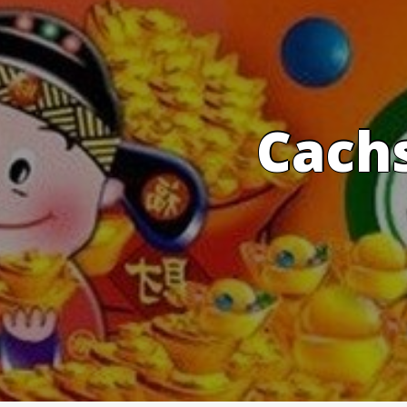
C
a
c
h