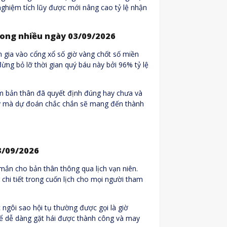
nghiệm tích lũy được mới nâng cao tỷ lệ nhận
rong nhiều ngày 03/09/2026
m gia vào cổng xổ số giờ vàng chốt số miền
ừng bỏ lỡ thời gian quý báu này bởi 96% tỷ lệ
em bản thân đã quyết định đúng hay chưa và
 ấy mà dự đoán chắc chắn sẽ mang đến thành
03/09/2026
mắn cho bản thân thông qua lịch vạn niên.
hi tiết trong cuốn lịch cho mọi người tham
gôi sao hội tụ thường được gọi là giờ
thể dễ dàng gặt hái được thành công và may