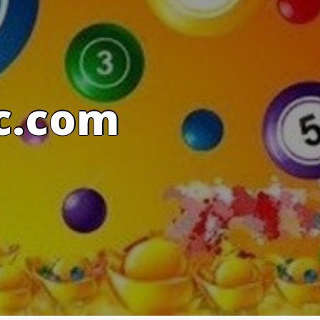
c
.
c
o
m