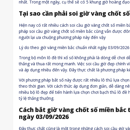
nhất. Trong một ngày, cụ thể sẽ có 5 khung giờ hoàng đạo
Tại sao cần phải soi giờ vàng chốt s
Hiện nay có rất nhiều cách soi cầu giờ vàng chốt số miền b
pháp soi cầu giờ vàng chốt số miền bắc cũng vẫn được đông
người lại ưa chuộng phương pháp này đến vậy
Lý do theo giờ vàng miền bắc chuẩn nhất ngày 03/09/2026
Trong bộ môn lô đề thì xổ số không phải là dòng dễ chơi dễ đ
thắng và thua rất mong manh. Việc soi cầu giờ đẹp chính vì
và áp dụng nhiều đến vậy. Đây thực chất là phương pháp k
Với phương pháp bắt số này được rất nhiều lô thủ lựa ch
theo thời gian. Với cách thức áp dụng đơn giản, dễ dàng nê
nhiều bộ lô đẹp để tiến hành lựa chọn chơi bạch thủ lô đề
tỷ lệ thắng thưởng.
Cách bắt giờ vàng chốt số miền bắ
ngày 03/09/2026
Đây thực chất cũng là một trong những cách soi cầu giờ và