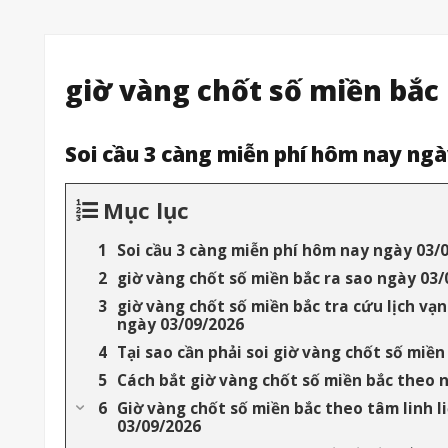
giờ vàng chốt số miền bắc
Soi cầu 3 càng miễn phí hôm nay ngà
Mục lục
Soi cầu 3 càng miễn phí hôm nay ngày 03/
giờ vàng chốt số miền bắc ra sao ngày 03/
giờ vàng chốt số miền bắc tra cứu lịch vạ
ngày 03/09/2026
Tại sao cần phải soi giờ vàng chốt số miề
Cách bắt giờ vàng chốt số miền bắc theo
Giờ vàng chốt số miền bắc theo tâm linh 
03/09/2026