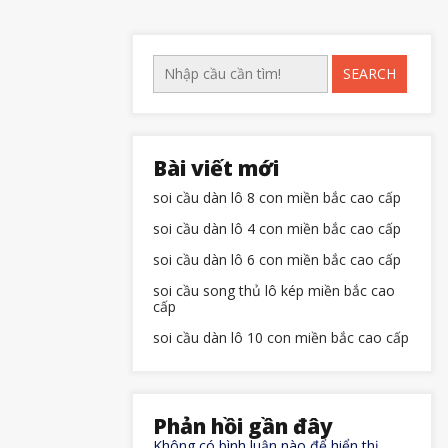
SEARCH
Bài viết mới
soi cầu dàn lô 8 con miền bắc cao cấp
soi cầu dàn lô 4 con miền bắc cao cấp
soi cầu dàn lô 6 con miền bắc cao cấp
soi cầu song thủ lô kép miền bắc cao
cấp
soi cầu dàn lô 10 con miền bắc cao cấp
Phản hồi gần đây
Không có bình luận nào để hiển thị.