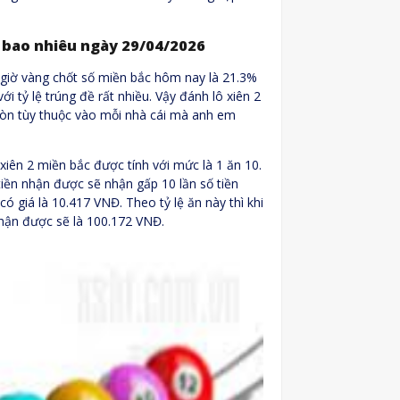
n bao nhiêu ngày 29/04/2026
ủa giờ vàng chốt số miền bắc hôm nay là 21.3%
i tỷ lệ trúng đề rất nhiều. Vậy đánh lô xiên 2
còn tùy thuộc vào mỗi nhà cái mà anh em
ô xiên 2 miền bắc được tính với mức là 1 ăn 10.
 tiền nhận được sẽ nhận gấp 10 lần số tiền
 giá là 10.417 VNĐ. Theo tỷ lệ ăn này thì khi
 nhận được sẽ là 100.172 VNĐ.