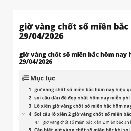
giờ vàng chốt số miền bắ
29/04/2026
giờ vàng chốt số miền bắc hôm nay 
29/04/2026
Mục lục
giờ vàng chốt số miền bắc hôm nay hiệu q
soi cầu dàn đề đẹp nhất hôm nay miễn phí
Lô xiên giờ vàng chốt số miền bắc hôm na
Soi cầu lô xiên 2 giờ vàng chốt số miền b
giờ vàng chốt số miền bắc xiên 2 miền bắc ăn
Cần biết giờ vàng chốt số miền bắc khi soi