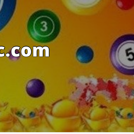
c
.
c
o
m