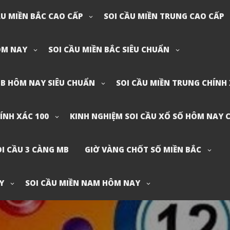
ẦU MIỀN BẮC CAO CẤP
SOI CẦU MIỀN TRUNG CAO CẤP
ÔM NAY
SOI CẦU MIỀN BẮC SIÊU CHUẨN
MB HÔM NAY SIÊU CHUẨN
SOI CẦU MIỀN TRUNG CHÍNH 
ÍNH XÁC 100
KINH NGHIỆM SOI CẦU XỔ SỐ HÔM NAY C
OI CẦU 3 CÀNG MB
GIỜ VÀNG CHỐT SỐ MIỀN BẮC
Y
SOI CẦU MIỀN NAM HÔM NAY