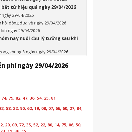
 bất tử hiệu quả ngày 29/04/2026
ay ngày 29/04/2026
ừ hội đồng đưa về ngày 29/04/2026
 lớn ngày 29/04/2026
hôm nay nuôi cầu lý tưởng sau khi
trong khung 3 ngày ngày 29/04/2026
ễn phí ngày 29/04/2026
 74, 79, 82, 47, 36, 54, 25, 81
22, 58, 22, 90, 62, 19, 08, 07, 66, 60, 27, 84,
2, 20, 09, 72, 35, 52, 22, 80, 14, 75, 06, 50,
 73, 11, 36, 15