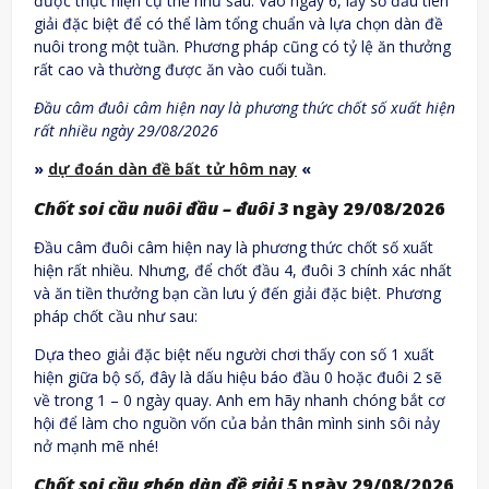
được thực hiện cụ thể như sau: Vào ngày 6, lấy số đầu tiên
giải đặc biệt để có thể làm tổng chuẩn và lựa chọn dàn đề
nuôi trong một tuần. Phương pháp cũng có tỷ lệ ăn thưởng
rất cao và thường được ăn vào cuối tuần.
Đầu câm đuôi câm hiện nay là phương thức chốt số xuất hiện
rất nhiều ngày 29/08/2026
»
dự đoán dàn đề bất tử hôm nay
«
Chốt soi cầu nuôi đầu – đuôi 3
ngày 29/08/2026
Đầu câm đuôi câm hiện nay là phương thức chốt số xuất
hiện rất nhiều. Nhưng, để chốt đầu 4, đuôi 3 chính xác nhất
và ăn tiền thưởng bạn cần lưu ý đến giải đặc biệt. Phương
pháp chốt cầu như sau:
Dựa theo giải đặc biệt nếu người chơi thấy con số 1 xuất
hiện giữa bộ số, đây là dấu hiệu báo đầu 0 hoặc đuôi 2 sẽ
về trong 1 – 0 ngày quay. Anh em hãy nhanh chóng bắt cơ
hội để làm cho nguồn vốn của bản thân mình sinh sôi nảy
nở mạnh mẽ nhé!
Chốt soi cầu ghép dàn đề giải 5
ngày 29/08/2026