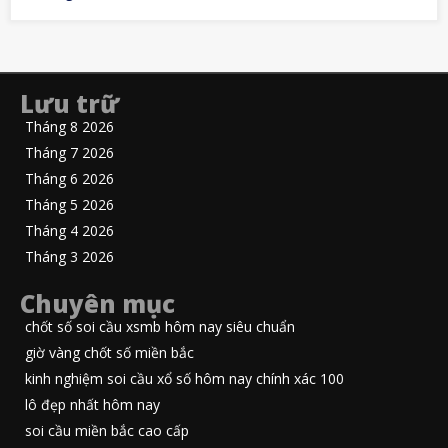
Lưu trữ
Tháng 8 2026
Tháng 7 2026
Tháng 6 2026
Tháng 5 2026
Tháng 4 2026
Tháng 3 2026
Chuyên mục
chốt số soi cầu xsmb hôm nay siêu chuẩn
giờ vàng chốt số miền bắc
kinh nghiệm soi cầu xổ số hôm nay chính xác 100
lô đẹp nhất hôm nay
soi cầu miền bắc cao cấp