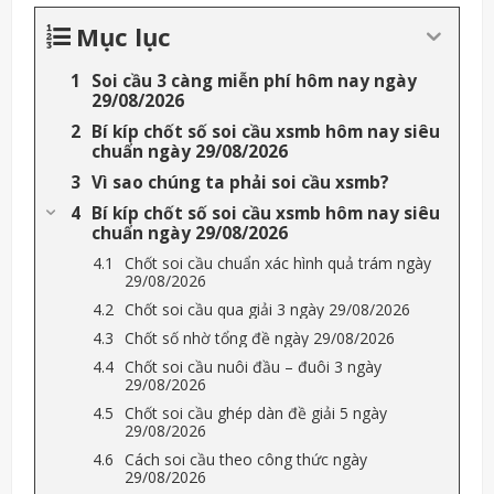
Mục lục
Soi cầu 3 càng miễn phí hôm nay ngày
29/08/2026
Bí kíp chốt số soi cầu xsmb hôm nay siêu
chuẩn ngày 29/08/2026
Vì sao chúng ta phải soi cầu xsmb?
Bí kíp chốt số soi cầu xsmb hôm nay siêu
chuẩn ngày 29/08/2026
Chốt soi cầu chuẩn xác hình quả trám ngày
29/08/2026
Chốt soi cầu qua giải 3 ngày 29/08/2026
Chốt số nhờ tổng đề ngày 29/08/2026
Chốt soi cầu nuôi đầu – đuôi 3 ngày
29/08/2026
Chốt soi cầu ghép dàn đề giải 5 ngày
29/08/2026
Cách soi cầu theo công thức ngày
29/08/2026