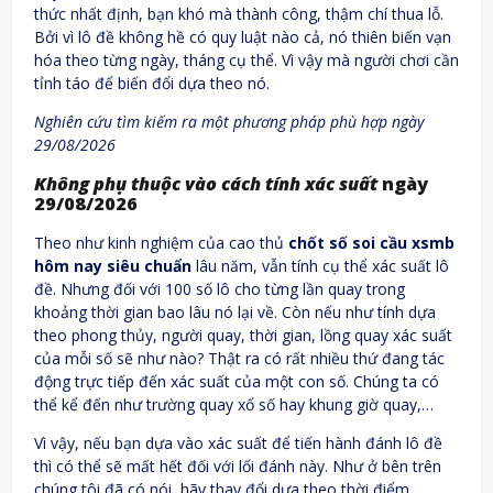
thức nhất định, bạn khó mà thành công, thậm chí thua lỗ.
Bởi vì lô đề không hề có quy luật nào cả, nó thiên biến vạn
hóa theo từng ngày, tháng cụ thể. Vì vậy mà người chơi cần
tỉnh táo để biến đổi dựa theo nó.
Nghiên cứu tìm kiếm ra một phương pháp phù hợp ngày
29/08/2026
Không phụ thuộc vào cách tính xác suất
ngày
29/08/2026
Theo như kinh nghiệm của cao thủ
chốt số soi cầu xsmb
hôm nay
siêu chuẩn
lâu năm, vẫn tính cụ thể xác suất lô
đề. Nhưng đối với 100 số lô cho từng lần quay trong
khoảng thời gian bao lâu nó lại về. Còn nếu như tính dựa
theo phong thủy, người quay, thời gian, lồng quay xác suất
của mỗi số sẽ như nào? Thật ra có rất nhiều thứ đang tác
động trực tiếp đến xác suất của một con số. Chúng ta có
thể kể đến như trường quay xổ số hay khung giờ quay,…
Vì vậy, nếu bạn dựa vào xác suất để tiến hành đánh lô đề
thì có thể sẽ mất hết đối với lối đánh này. Như ở bên trên
chúng tôi đã có nói, hãy thay đổi dựa theo thời điểm.