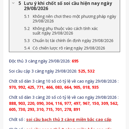
Lưu ý khi chốt số soi cầu hiện nay ngày
29/08/2026
Không nên chơi theo một phương pháp ngày
29/08/2026
Không phụ thuộc vào cách tính xác
suất ngày 29/08/2026
Chuẩn bị tài chính ổn định ngày 29/08/2026
Có chiến lược rõ ràng ngày 29/08/2026
Độc thủ 3 càng ngày 29/08/2026:
695
Soi cầu cặp 3 càng ngày 29/08/2026:
525, 532
Chốt số dàn 3 càng 10 số có tỷ lệ về cao ngày 29/08/2026 :
970, 992, 425, 771, 466, 083, 664, 905, 018, 935
Chốt số dàn 3 càng 20 số có tỷ lệ về cao ngày 29/08/2026 :
888, 903, 220, 090, 304, 116, 977, 497, 967, 150, 309, 562,
605, 730, 293, 310, 715, 701, 278, 891
Chốt số :
soi cầu bạch thủ 3 càng miền bắc cao cấp