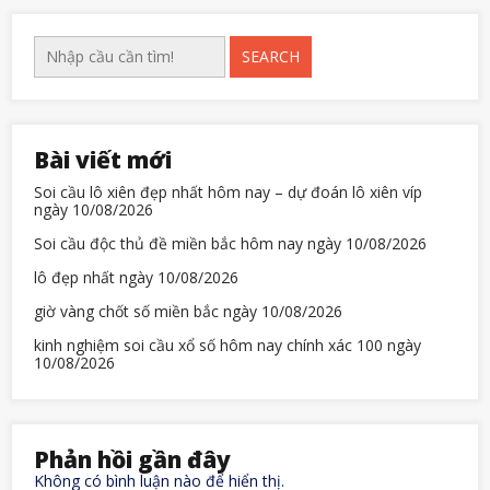
SEARCH
Bài viết mới
Soi cầu lô xiên đẹp nhất hôm nay – dự đoán lô xiên víp
ngày 10/08/2026
Soi cầu độc thủ đề miền bắc hôm nay ngày 10/08/2026
lô đẹp nhất ngày 10/08/2026
giờ vàng chốt số miền bắc ngày 10/08/2026
kinh nghiệm soi cầu xổ số hôm nay chính xác 100 ngày
10/08/2026
Phản hồi gần đây
Không có bình luận nào để hiển thị.