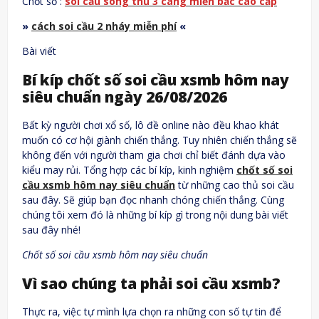
Chốt số :
soi cầu song thủ 3 càng miền bắc cao cấp
»
cách soi cầu 2 nháy miễn phí
«
Bài viết
Bí kíp chốt số soi cầu xsmb hôm nay
siêu chuẩn ngày 26/08/2026
Bất kỳ người chơi xổ số, lô đề online nào đều khao khát
muốn có cơ hội giành chiến thắng. Tuy nhiên chiến thắng sẽ
không đến với người tham gia chơi chỉ biết đánh dựa vào
kiểu may rủi. Tổng hợp các bí kíp, kinh nghiệm
chốt số soi
cầu xsmb hôm nay
siêu chuẩn
từ những cao thủ soi cầu
sau đây. Sẽ giúp bạn đọc nhanh chóng chiến thắng. Cùng
chúng tôi xem đó là những bí kíp gì trong nội dung bài viết
sau đây nhé!
Chốt số soi cầu xsmb hôm nay siêu chuẩn
Vì sao chúng ta phải soi cầu xsmb?
Thực ra, việc tự mình lựa chọn ra những con số tự tin để