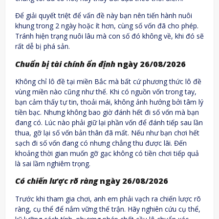
Để giải quyết triệt để vấn đề này bạn nên tiến hành nuôi
khung trong 2 ngày hoặc ít hơn, cùng số vốn đã cho phép.
Tránh hiện trạng nuôi lâu mà con số đó không về, khi đó sẽ
rất dễ bị phá sản.
Chuẩn bị tài chính ổn định
ngày 26/08/2026
Không chỉ lô đề tại miền Bắc mà bất cứ phương thức lô đề
vùng miền nào cũng như thế. Khi có nguồn vốn trong tay,
bạn cảm thấy tự tin, thoải mái, không ảnh hưởng bởi tâm lý
tiền bạc. Nhưng không bao giờ đánh hết đi số vốn mà bạn
đang có. Lúc nào phải giữ lại phần vốn để đánh tiếp sau lần
thua, gỡ lại số vốn bản thân đã mất. Nếu như bạn chơi hết
sạch đi số vốn đang có nhưng chẳng thu được lãi. Đến
khoảng thời gian muốn gỡ gạc không có tiền chơi tiếp quả
là sai lầm nghiêm trọng.
Có chiến lược rõ ràng
ngày 26/08/2026
Trước khi tham gia chơi, anh em phải vạch ra chiến lược rõ
ràng, cụ thể để nắm vững thế trận. Hãy nghiên cứu cụ thể,