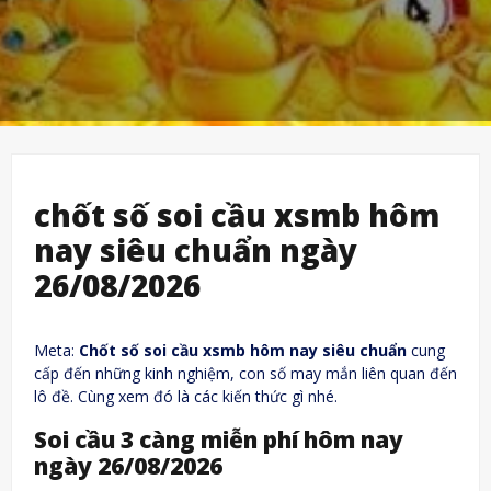
chốt số soi cầu xsmb hôm
nay siêu chuẩn ngày
26/08/2026
Meta:
Chốt số soi cầu xsmb hôm nay siêu chuẩn
cung
cấp đến những kinh nghiệm, con số may mắn liên quan đến
lô đề. Cùng xem đó là các kiến thức gì nhé.
Soi cầu 3 càng miễn phí hôm nay
ngày 26/08/2026