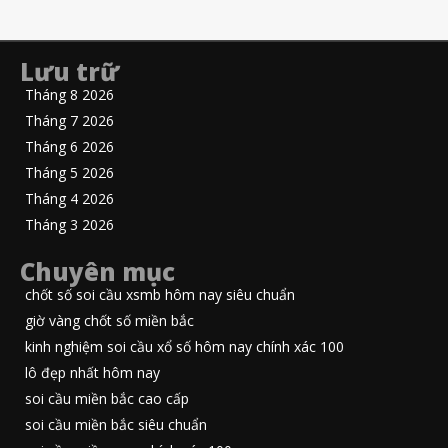
Lưu trữ
Tháng 8 2026
Tháng 7 2026
Tháng 6 2026
Tháng 5 2026
Tháng 4 2026
Tháng 3 2026
Chuyên mục
chốt số soi cầu xsmb hôm nay siêu chuẩn
giờ vàng chốt số miền bắc
kinh nghiệm soi cầu xổ số hôm nay chính xác 100
lô đẹp nhất hôm nay
soi cầu miền bắc cao cấp
soi cầu miền bắc siêu chuẩn