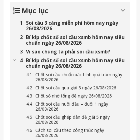
Mục lục
Soi cầu 3 càng miễn phí hôm nay ngày
26/08/2026
Bí kíp chốt số soi cầu xsmb hôm nay siêu
chuẩn ngày 26/08/2026
Vì sao chúng ta phải soi cầu xsmb?
Bí kíp chốt số soi cầu xsmb hôm nay siêu
chuẩn ngày 26/08/2026
Chốt soi cầu chuẩn xác hình quả trám ngày
26/08/2026
Chốt soi cầu qua giải 3 ngày 26/08/2026
Chốt số nhờ tổng đề ngày 26/08/2026
Chốt soi cầu nuôi đầu – đuôi 1 ngày
26/08/2026
Chốt soi cầu ghép dàn đề giải 5 ngày
26/08/2026
Cách soi cầu theo công thức ngày
26/08/2026