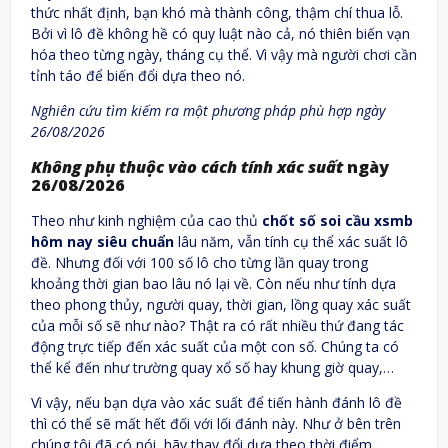
thức nhất định, bạn khó mà thành công, thậm chí thua lỗ.
Bởi vì lô đề không hề có quy luật nào cả, nó thiên biến vạn
hóa theo từng ngày, tháng cụ thể. Vì vậy mà người chơi cần
tỉnh táo để biến đổi dựa theo nó.
Nghiên cứu tìm kiếm ra một phương pháp phù hợp ngày
26/08/2026
Không phụ thuộc vào cách tính xác suất
ngày
26/08/2026
Theo như kinh nghiệm của cao thủ
chốt số soi cầu xsmb
hôm nay
siêu chuẩn
lâu năm, vẫn tính cụ thể xác suất lô
đề. Nhưng đối với 100 số lô cho từng lần quay trong
khoảng thời gian bao lâu nó lại về. Còn nếu như tính dựa
theo phong thủy, người quay, thời gian, lồng quay xác suất
của mỗi số sẽ như nào? Thật ra có rất nhiều thứ đang tác
động trực tiếp đến xác suất của một con số. Chúng ta có
thể kể đến như trường quay xổ số hay khung giờ quay,…
Vì vậy, nếu bạn dựa vào xác suất để tiến hành đánh lô đề
thì có thể sẽ mất hết đối với lối đánh này. Như ở bên trên
chúng tôi đã có nói, hãy thay đổi dựa theo thời điểm.