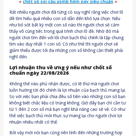
»
chốt số soi cầu xsmb hôm nay siêu chuẩn
«
Rất nhiều người chơi đã từng có suy nghĩ rằng việc chơi lô
đề tìm hiểu quá nhiều con số dẫn đến khó lựa chọn. Nếu
như bỏ sót bất kỳ một con số nào thì người chơi sẽ cảm
thấy vô cùng tiếc trong quá trình chơi lô đề. Nhờ đó mà
người chơi tìm đến với lối chơi bạch thủ chính là tập chung
tìm vào duy nhất 1 con số. Có như thế thì người chơi sẽ
giảm thiểu được tối đa những con số không cần thiết phải
nghĩ đến.
Lợi nhuận thu về ưng ý nếu như chốt số
chuẩn ngày 22/08/2026
Không thể nào phủ nhận được, có lẽ thứ mà người chơi
luôn hướng tới đó chính là lợi nhuận của bạch thủ mang lại.
So với việc bạn phải chia đều số tiền vào những con số bạn
không biết chắc liệu có trúng không. Giờ đây bạn chỉ cần tư
từ 1 đến 2 con số mà bạn nghĩ khả năng cao sẽ về. Có như
thế việc bạch thủ mới thực sự mang lại cho người chơi lợi
nhuận nhiều nhất có thể.
Bởi vậy mới nói bạn cũng nên tính đến những trường hợp