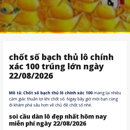
chốt số bạch thủ lô chính
xác 100 trúng lớn ngày
22/08/2026
Mô tả: Chốt số bạch thủ lô chính xác 100
mang lại nhiều
cảm giác thuận lợi khi chốt số. Ngay bây giờ mời bạn cùng
đi khám phá sâu hơn về chủ đề chốt số nhé.
soi cầu dàn lô đẹp nhất hôm nay
miễn phí ngày 22/08/2026