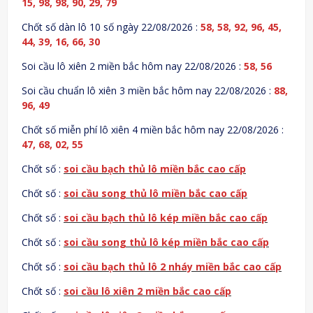
15, 98, 98, 90, 29, 79
Chốt số dàn lô 10 số ngày 22/08/2026 :
58, 58, 92, 96, 45,
44, 39, 16, 66, 30
Soi cầu lô xiên 2 miền bắc hôm nay 22/08/2026 :
58, 56
Soi cầu chuẩn lô xiên 3 miền bắc hôm nay 22/08/2026 :
88,
96, 49
Chốt số miễn phí lô xiên 4 miền bắc hôm nay 22/08/2026 :
47, 68, 02, 55
Chốt số :
soi cầu bạch thủ lô miền bắc cao cấp
Chốt số :
soi cầu song thủ lô miền bắc cao cấp
Chốt số :
soi cầu bạch thủ lô kép miền bắc cao cấp
Chốt số :
soi cầu song thủ lô kép miền bắc cao cấp
Chốt số :
soi cầu bạch thủ lô 2 nháy miền bắc cao cấp
Chốt số :
soi cầu lô xiên 2 miền bắc cao cấp