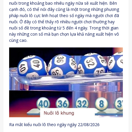
nuôi trong khoảng bao nhiêu ngày nữa sẽ xuất hiện. Bên
cạnh đó, có thể nói đây cũng là một trong những phương
pháp nuôi lô cực linh hoạt theo số ngày mà người chơi đã
nuôi. Ở đây có thể thấy rõ nhiều người chơi thường hay
nuôi số đề trong khoảng từ 5 đến 4 ngày. Trong thời gian
này những con số mà bạn chọn lựa khả năng xuất hiện vô
cùng cao.
Ra mắt kiểu nuôi lô theo ngày ngày 22/08/2026