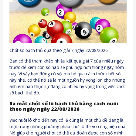
Chốt số bạch thủ dựa theo giải 7 ngày 22/08/2026
Bạn có thể tham khảo nhiều kết quả giải 7 của nhiều ngày
trước để xem con số nào sẽ phù hợp hơn trong ngày hôm
nay. Vì vậy bạn đừng có vội mà bỏ qua cách thức chốt số
này nhé, có thể nó sẽ là một nguồn hy vọng lớn cho những
anh em nào thực sự đang có nhiều hy vọng trong việc chốt
số bạch thủ đó.
Ra mắt chốt số lô bạch thủ bằng cách nuôi
theo ngày ngày 22/08/2026
Việc nuôi lô cho đến nay có lẽ cũng là một chủ đề đang là
một trong những phương pháp chơi lô đề vô cùng hiệu quả.
Nó giúp cho người chơi có thể dự đoán được con số mình