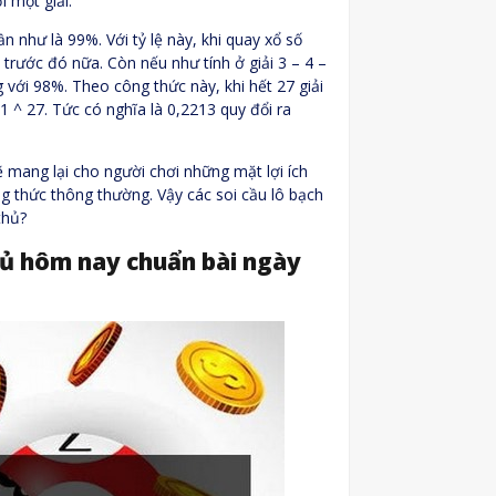
i một giải.
ần như là 99%. Với tỷ lệ này, khi quay xổ số
1 trước đó nữa. Còn nếu như tính ở giải 3 – 4 –
 với 98%. Theo công thức này, khi hết 27 giải
91 ^ 27. Tức có nghĩa là 0,2213 quy đổi ra
sẽ mang lại cho người chơi những mặt lợi ích
ng thức thông thường. Vậy các soi cầu lô bạch
thủ?
thủ hôm nay chuẩn bài ngày