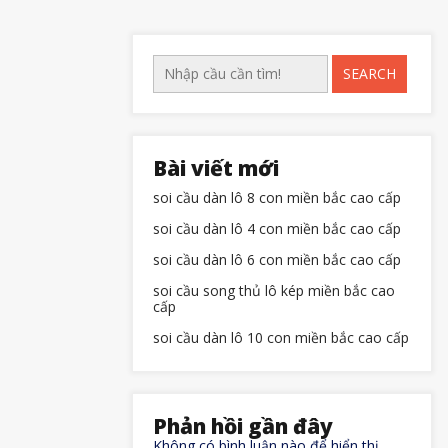
SEARCH
Bài viết mới
soi cầu dàn lô 8 con miền bắc cao cấp
soi cầu dàn lô 4 con miền bắc cao cấp
soi cầu dàn lô 6 con miền bắc cao cấp
soi cầu song thủ lô kép miền bắc cao
cấp
soi cầu dàn lô 10 con miền bắc cao cấp
Phản hồi gần đây
Không có bình luận nào để hiển thị.