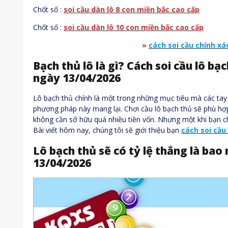
Chốt số :
soi cầu dàn lô 8 con miền bắc cao cấp
Chốt số :
soi cầu dàn lô 10 con miền bắc cao cấp
»
cách soi cầu chính xá
Bạch thủ lô là gì? Cách soi cầu lô b
ngày 13/04/2026
Lô bạch thủ chính là một trong những mục tiêu mà các tay
phương pháp này mang lại. Chơi cầu lô bạch thủ sẽ phù hợp
không cần sở hữu quá nhiều tiền vốn. Nhưng một khi bạn chi
Bài viết hôm nay, chúng tôi sẽ giới thiệu bạn
cách soi cầu
Lô bạch thủ sẽ có tỷ lệ thắng là ba
13/04/2026