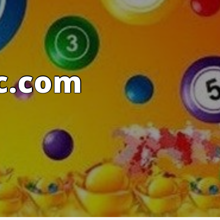
c
.
c
o
m