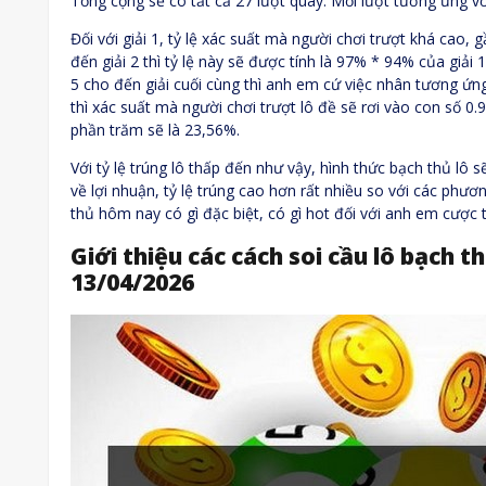
Tổng cộng sẽ có tất cả 27 lượt quay. Mỗi lượt tương ứng vớ
Đối với giải 1, tỷ lệ xác suất mà người chơi trượt khá cao, g
đến giải 2 thì tỷ lệ này sẽ được tính là 97% * 94% của giải 
5 cho đến giải cuối cùng thì anh em cứ việc nhân tương ứng
thì xác suất mà người chơi trượt lô đề sẽ rơi vào con số 0.
phần trăm sẽ là 23,56%.
Với tỷ lệ trúng lô thấp đến như vậy, hình thức bạch thủ lô 
về lợi nhuận, tỷ lệ trúng cao hơn rất nhiều so với các phươ
thủ hôm nay có gì đặc biệt, có gì hot đối với anh em cược 
Giới thiệu các cách soi cầu lô bạch 
13/04/2026