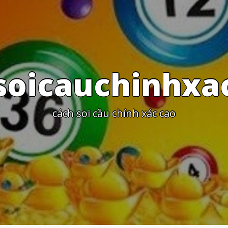
s
o
i
c
a
u
c
h
i
n
h
x
a
c
á
c
h
s
o
i
c
ầ
u
c
h
í
n
h
x
á
c
c
a
o