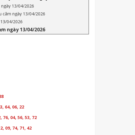
m ngày 13/04/2026
ầu câm ngày 13/04/2026
y 13/04/2026
hơn ngày 13/04/2026
88
3, 64, 06, 22
, 76, 04, 56, 53, 72
32, 09, 74, 71, 42