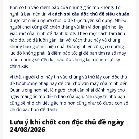
Bạn có tin vào điềm báo của những giấc mơ không. Tôi
nghĩ là bạn nên tin vì
cách soi cầu độc thủ đề siêu chuẩn
được rất nhiều người chơi lô đề trực tuyến sử dụng. Nhiều
người chơi cũng đã chiến thắng vài lần vì đơn giản họ lấy
giấc mơ của mình để đánh lô đề. Theo một cách tâm linh
nào đó, số đề luôn gắn liền với cách thức này và chúng
không bao giờ hết hiệu quả. Đương nhiên cũng có những
lúc đó không phải là điềm báo tốt gì để bạn tìm ra số may
mắn, nhưng sẽ đến lúc nào đó chúng lại trở nên cực kỳ
chính xác
Vì thế, người chơi hãy tin vào chúng và thử lấy con độc thủ
đề từ phương pháp này để cầu cho vận may của mình đến.
Quan trọng hơn hết là người chơi cần phải đánh ngày cho
ngày mai giấc mơ điềm báo của bạn. Như vậy trí nhớ bạn
cũng sẽ nhớ chi tiết giấc mơ hơn cũng như có được con số
chuẩn xác hơn để đánh
Lưu ý khi chốt con độc thủ đề ngày
24/08/2026