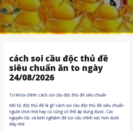
cách soi cầu độc thủ đề
siêu chuẩn ăn to ngày
24/08/2026
Từ khóa chính: cách soi cầu độc thủ đề siêu chuẩn
Mô tả: độc thủ đề là gì? cách soi cầu độc thủ đề siêu chuẩn
người chơi mới hay cũ cũng có thể áp dụng được. Các
nguyên tắc và kinh nghiệm để soi cầu chính xác hơn dưới
đây nhé