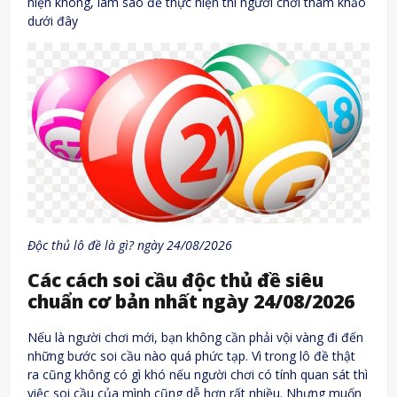
hiện không, làm sao để thực hiện thì người chơi tham khảo
dưới đây
Độc thủ lô đề là gì? ngày 24/08/2026
Các cách soi cầu độc thủ đề siêu
chuẩn cơ bản nhất ngày 24/08/2026
Nếu là người chơi mới, bạn không cần phải vội vàng đi đến
những bước soi cầu nào quá phức tạp. Vì trong lô đề thật
ra cũng không có gì khó nếu người chơi có tính quan sát thì
việc soi cầu của mình cũng dễ hơn rất nhiều. Nhưng muốn