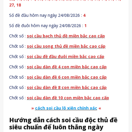
27, 18
Số đề đầu hôm nay ngày 24/08/2026 :
4
Số đề đuôi hôm nay ngày 24/08/2026 :
1
Chốt số :
soi cầu bạch thủ đề miền bắc cao cấp
Chốt số :
soi cầu song thủ đề miền bắc cao cấp
Chốt số :
soi cầu đề đầu đuôi miền bắc cao cấp
Chốt số :
soi cầu dàn đề 4 con miền bắc cao cấp
Chốt số :
soi cầu dàn đề 6 con miền bắc cao cấp
Chốt số :
soi cầu dàn đề 8 con miền bắc cao cấp
Chốt số :
soi cầu dàn đề 10 con miền bắc cao cấp
»
cách soi cầu lô xiên chính xác
«
Hướng dẫn cách soi cầu độc thủ đề
siêu chuẩn để luôn thắng ngày