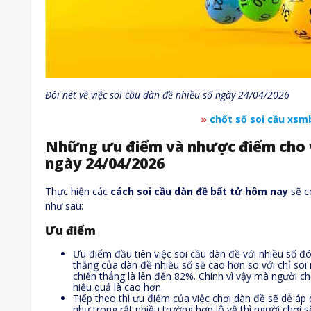
Đôi nét về việc soi cầu dàn đề nhiều số
ngày 24/04/2026
»
chốt số soi cầu xsmb
Những ưu điểm và nhược điểm cho vi
ngày 24/04/2026
Thực hiện các
cách soi cầu dàn đề bất tử hôm nay
sẽ c
như sau:
Ưu điểm
Ưu điểm đầu tiên việc soi cầu dàn đề với nhiều số đó
thắng của dàn đề nhiều số sẽ cao hơn so với chỉ soi 
chiến thắng là lên đến 82%. Chính vì vậy mà người ch
hiệu quả là cao hơn.
Tiếp theo thì ưu điểm của việc chơi dàn đề sẽ dễ áp
như trong rất nhiều trường hợp lô về thì người chơi s