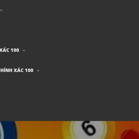
XÁC 100
HÍNH XÁC 100