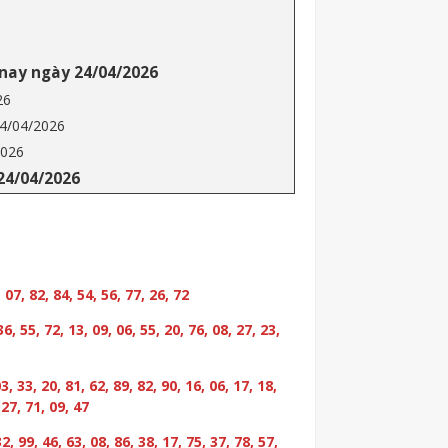
 nay ngày 24/04/2026
26
24/04/2026
2026
 24/04/2026
 07, 82, 84, 54, 56, 77, 26, 72
36, 55, 72, 13, 09, 06, 55, 20, 76, 08, 27, 23,
3, 33, 20, 81, 62, 89, 82, 90, 16, 06, 17, 18,
 27, 71, 09, 47
32, 99, 46, 63, 08, 86, 38, 17, 75, 37, 78, 57,