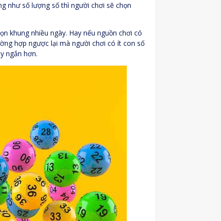
ng như số lượng số thì người chơi sẽ chọn
chọn khung nhiều ngày. Hay nếu nguồn chơi có
ờng hợp ngược lại mà người chơi có ít con số
ày ngắn hơn.