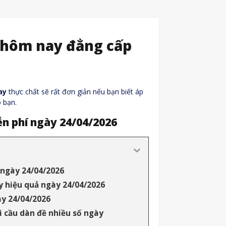
ử hôm nay đẳng cấp
nay
thực chất sẽ rất đơn giản nếu bạn biết áp
 bạn.
ễn phí ngày 24/04/2026
 ngày 24/04/2026
y hiệu quả ngày 24/04/2026
ày 24/04/2026
 cầu dàn đề nhiều số ngày