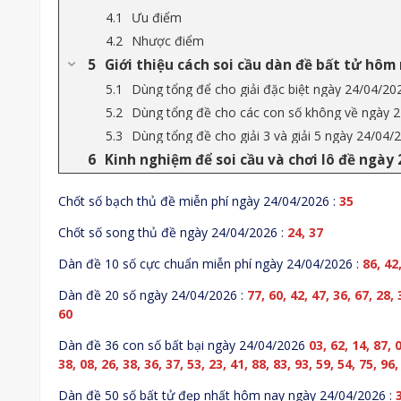
Ưu điểm
Nhược điểm
Giới thiệu cách soi cầu dàn đề bất tử hôm
Dùng tổng để cho giải đặc biệt ngày 24/04/20
Dùng tổng đề cho các con số không về ngày 
Dùng tổng đề cho giải 3 và giải 5 ngày 24/04/
Kinh nghiệm để soi cầu và chơi lô đề ngày
Chốt số bạch thủ đề miễn phí ngày 24/04/2026 :
35
Chốt số song thủ đề ngày 24/04/2026 :
24, 37
Dàn đề 10 số cực chuẩn miễn phí ngày 24/04/2026 :
86, 42,
Dàn đề 20 số ngày 24/04/2026 :
77, 60, 42, 47, 36, 67, 28, 
60
Dàn đề 36 con số bất bại ngày 24/04/2026
03, 62, 14, 87, 0
38, 08, 26, 38, 36, 37, 53, 23, 41, 88, 83, 93, 59, 54, 75, 96,
Dàn đề 50 số bất tử đẹp nhất hôm nay ngày 24/04/2026 :