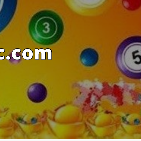
c
.
c
o
m