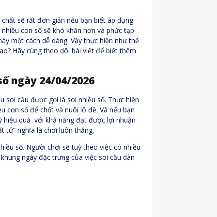
 chất sẽ rất đơn giản nếu bạn biết áp dụng
ới nhiều con số sẽ khó khăn hơn và phức tạp
c này một cách dễ dàng. Vậy thực hiện như thế
ao? Hãy cùng theo dõi bài viết để biết thêm
 số ngày 24/04/2026
ểu soi cầu được gọi là soi nhiều số. Thực hiện
ều con số để chốt và nuôi lô đề. Và nếu bạn
kỳ hiệu quả với khả năng đạt được lợi nhuận
ất tử” nghĩa là chơi luôn thắng.
nhiều số. Người chơi sẽ tuỳ theo việc có nhiều
c khung ngày đặc trưng của việc soi cầu dàn