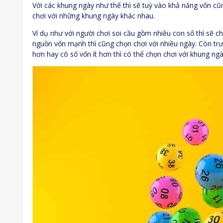
Với các khung ngày như thế thì sẽ tuỳ vào khả năng vốn cũ
chơi với những khung ngày khác nhau.
Ví dụ như với người chơi soi cầu gồm nhiều con số thì sẽ 
nguồn vốn mạnh thì cũng chọn chơi với nhiều ngày. Còn trư
hơn hay có số vốn ít hơn thì có thể chọn chơi với khung ng