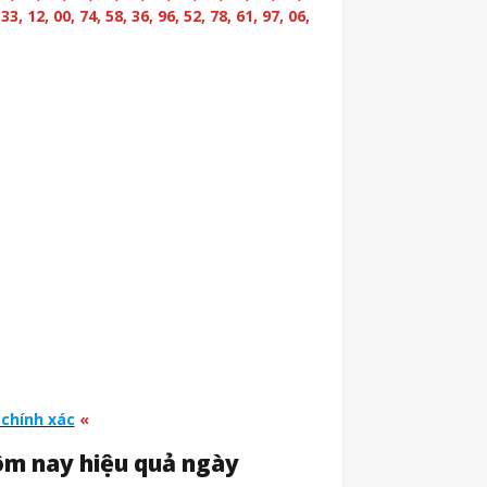
 33, 12, 00, 74, 58, 36, 96, 52, 78, 61, 97, 06,
 chính xác
«
hôm nay hiệu quả ngày