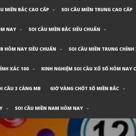
ẦU MIỀN BẮC CAO CẤP
SOI CẦU MIỀN TRUNG CAO CẤP
ÔM NAY
SOI CẦU MIỀN BẮC SIÊU CHUẨN
MB HÔM NAY SIÊU CHUẨN
SOI CẦU MIỀN TRUNG CHÍNH 
ÍNH XÁC 100
KINH NGHIỆM SOI CẦU XỔ SỐ HÔM NAY C
OI CẦU 3 CÀNG MB
GIỜ VÀNG CHỐT SỐ MIỀN BẮC
Y
SOI CẦU MIỀN NAM HÔM NAY