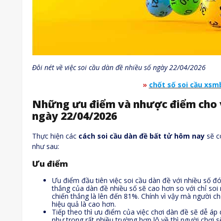
Đôi nét về việc soi cầu dàn đề nhiều số
ngày 22/04/2026
»
chốt số soi cầu xsmb
Những ưu điểm và nhược điểm cho vi
ngày 22/04/2026
Thực hiện các
cách soi cầu dàn đề bất tử hôm nay
sẽ c
như sau:
Ưu điểm
Ưu điểm đầu tiên việc soi cầu dàn đề với nhiều số đó
thắng của dàn đề nhiều số sẽ cao hơn so với chỉ soi 
chiến thắng là lên đến 81%. Chính vì vậy mà người ch
hiệu quả là cao hơn.
Tiếp theo thì ưu điểm của việc chơi dàn đề sẽ dễ áp
như trong rất nhiều trường hợp lô về thì người chơi s