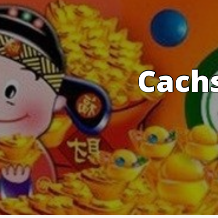
C
a
c
h