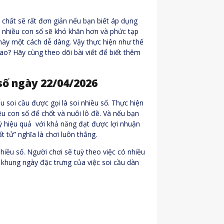
 chất sẽ rất đơn giản nếu bạn biết áp dụng
ới nhiều con số sẽ khó khăn hơn và phức tạp
c này một cách dễ dàng. Vậy thực hiện như thế
ao? Hãy cùng theo dõi bài viết để biết thêm
 số ngày 22/04/2026
ểu soi cầu được gọi là soi nhiều số. Thực hiện
ều con số để chốt và nuôi lô đề. Và nếu bạn
kỳ hiệu quả với khả năng đạt được lợi nhuận
ất tử” nghĩa là chơi luôn thắng.
nhiều số. Người chơi sẽ tuỳ theo việc có nhiều
c khung ngày đặc trưng của việc soi cầu dàn