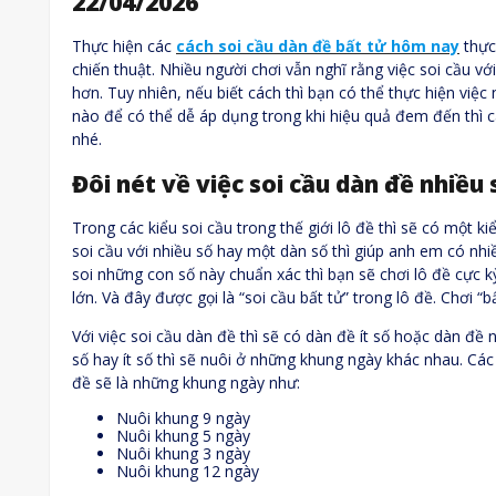
22/04/2026
Thực hiện các
cách soi cầu dàn đề bất tử hôm nay
thực
chiến thuật. Nhiều người chơi vẫn nghĩ rằng việc soi cầu v
hơn. Tuy nhiên, nếu biết cách thì bạn có thể thực hiện việ
nào để có thể dễ áp dụng trong khi hiệu quả đem đến thì c
nhé.
Đôi nét về việc soi cầu dàn đề nhiều
Trong các kiểu soi cầu trong thế giới lô đề thì sẽ có một ki
soi cầu với nhiều số hay một dàn số thì giúp anh em có nhi
soi những con số này chuẩn xác thì bạn sẽ chơi lô đề cực 
lớn. Và đây được gọi là “soi cầu bất tử” trong lô đề. Chơi “b
Với việc soi cầu dàn đề thì sẽ có dàn đề ít số hoặc dàn đề 
số hay ít số thì sẽ nuôi ở những khung ngày khác nhau. Cá
đề sẽ là những khung ngày như:
Nuôi khung 9 ngày
Nuôi khung 5 ngày
Nuôi khung 3 ngày
Nuôi khung 12 ngày