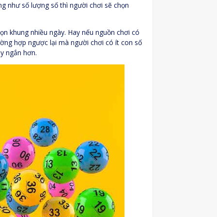
ng như số lượng số thì người chơi sẽ chọn
chọn khung nhiều ngày. Hay nếu nguồn chơi có
ờng hợp ngược lại mà người chơi có ít con số
ày ngắn hơn.