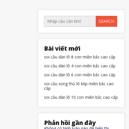
SEARCH
Bài viết mới
soi cầu dàn lô 8 con miền bắc cao cấp
soi cầu dàn lô 4 con miền bắc cao cấp
soi cầu dàn lô 6 con miền bắc cao cấp
soi cầu song thủ lô kép miền bắc cao
cấp
soi cầu dàn lô 10 con miền bắc cao cấp
Phản hồi gần đây
Không có bình luận nào để hiển thị.