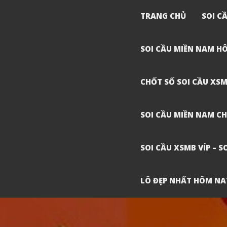
Skip
to
TRANG CHỦ
SOI C
content
SOI CẦU MIỀN NAM H
CHỐT SỐ SOI CẦU XS
SOI CẦU MIỀN NAM CH
SOI CẦU XSMB VÍP – S
LÔ ĐẸP NHẤT HÔM NA