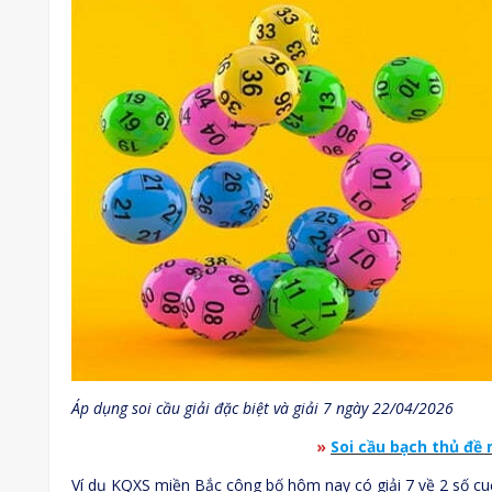
Áp dụng soi cầu giải đặc biệt và giải 7 ngày 22/04/2026
»
Soi cầu bạch thủ đề
Ví dụ KQXS miền Bắc công bố hôm nay có giải 7 về 2 số cuối