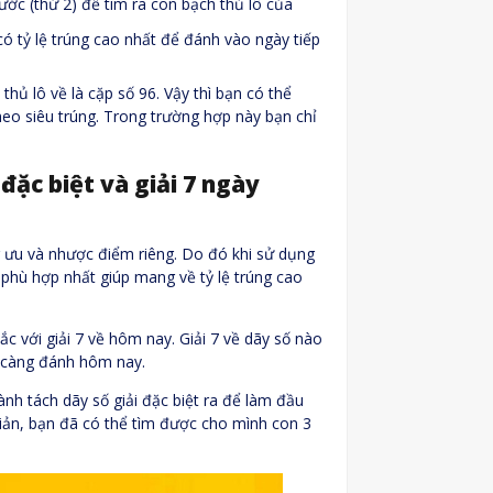
c (thứ 2) để tìm ra con bạch thủ lô của
có tỷ lệ trúng cao nhất để đánh vào ngày tiếp
hủ lô về là cặp số 96. Vậy thì bạn có thể
heo siêu trúng. Trong trường hợp này bạn chỉ
đặc biệt và giải 7 ngày
 ưu và nhược điểm riêng. Do đó khi sử dụng
phù hợp nhất giúp mang về tỷ lệ trúng cao
 với giải 7 về hôm nay. Giải 7 về dãy số nào
 3 càng đánh hôm nay.
hành tách dãy số giải đặc biệt ra để làm đầu
giản, bạn đã có thể tìm được cho mình con 3