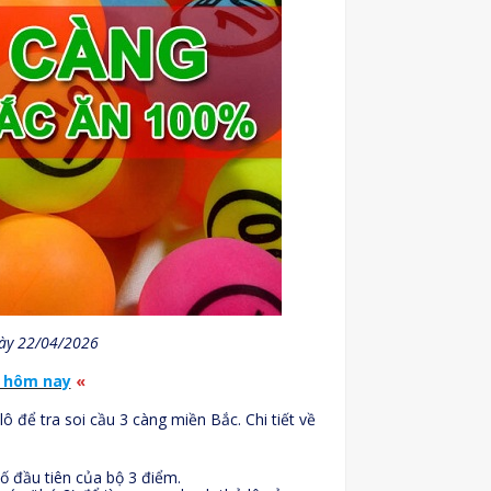
gày 22/04/2026
b hôm nay
«
ô để tra soi cầu 3 càng miền Bắc. Chi tiết về
số đầu tiên của bộ 3 điểm.