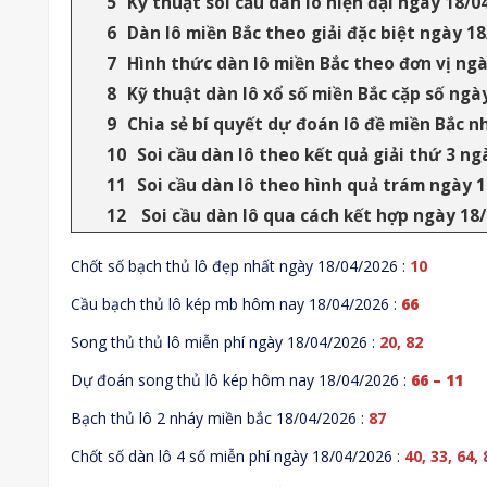
Kỹ thuật soi cầu dàn lô hiện đại ngày 18/0
Dàn lô miền Bắc theo giải đặc biệt ngày 1
Hình thức dàn lô miền Bắc theo đơn vị ng
Kỹ thuật dàn lô xổ số miền Bắc cặp số ngà
Chia sẻ bí quyết dự đoán lô đề miền Bắc 
Soi cầu dàn lô theo kết quả giải thứ 3 ng
Soi cầu dàn lô theo hình quả trám ngày 
Soi cầu dàn lô qua cách kết hợp ngày 18
Chốt số bạch thủ lô đẹp nhất ngày 18/04/2026 :
10
Cầu bạch thủ lô kép mb hôm nay 18/04/2026 :
66
Song thủ thủ lô miễn phí ngày 18/04/2026 :
20, 82
Dự đoán song thủ lô kép hôm nay 18/04/2026 :
66 – 11
Bạch thủ lô 2 nháy miền bắc 18/04/2026 :
87
Chốt số dàn lô 4 số miễn phí ngày 18/04/2026 :
40, 33, 64, 