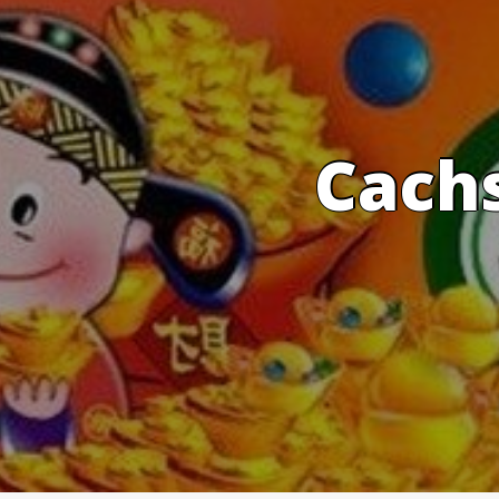
C
a
c
h