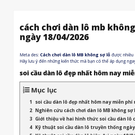
cách chơi dàn lô mb không
ngày 18/04/2026
Meta des:
Cách chơi dàn lô MB không sợ lỗ
được nhiều a
Hãy lưu ý đến những kiến thức mà bạn có thể áp dụng ngay
soi cầu dàn lô đẹp nhất hôm nay miễ
Mục lục
soi cầu dàn lô đẹp nhất hôm nay miễn phí
Nghiên cứu cách chơi dàn lô MB không sợ 
Giới thiệu về hai hình thức soi cầu dàn lô
Kỹ thuật soi cầu dàn lô truyền thống ngày