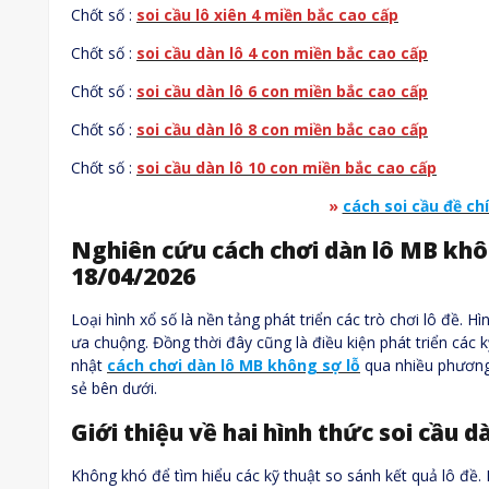
Chốt số :
soi cầu lô xiên 4 miền bắc cao cấp
Chốt số :
soi cầu dàn lô 4 con miền bắc cao cấp
Chốt số :
soi cầu dàn lô 6 con miền bắc cao cấp
Chốt số :
soi cầu dàn lô 8 con miền bắc cao cấp
Chốt số :
soi cầu dàn lô 10 con miền bắc cao cấp
»
cách soi cầu đề ch
Nghiên cứu cách chơi dàn lô MB khô
18/04/2026
Loại hình xổ số là nền tảng phát triển các trò chơi lô đề. H
ưa chuộng. Đồng thời đây cũng là điều kiện phát triển các 
nhật
cách chơi dàn lô MB không sợ lỗ
qua nhiều phương 
sẻ bên dưới.
Giới thiệu về hai hình thức soi cầu 
Không khó để tìm hiểu các kỹ thuật so sánh kết quả lô đề.