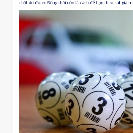
chất dư đoan. Đồng thời còn là cách để bạn theo sát giá tr