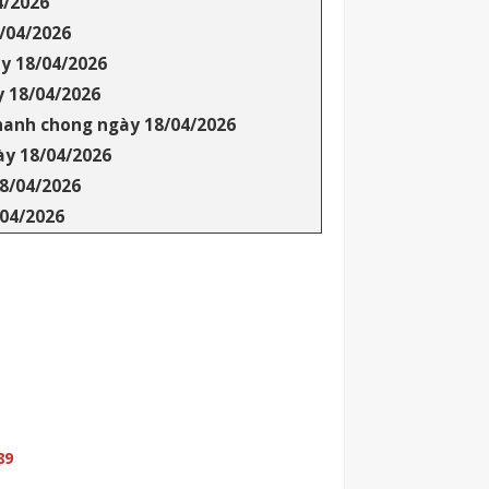
4/2026
8/04/2026
ày 18/04/2026
y 18/04/2026
nhanh chong ngày 18/04/2026
ày 18/04/2026
18/04/2026
/04/2026
89