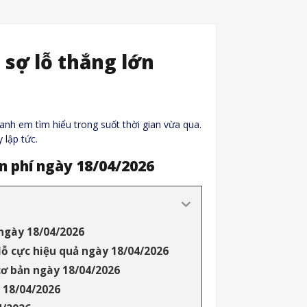
 sợ lỗ thắng lớn
nh em tìm hiểu trong suốt thời gian vừa qua.
 lập tức.
n phí ngày 18/04/2026
 ngày 18/04/2026
lỗ cực hiệu quả ngày 18/04/2026
 cơ bản ngày 18/04/2026
 18/04/2026