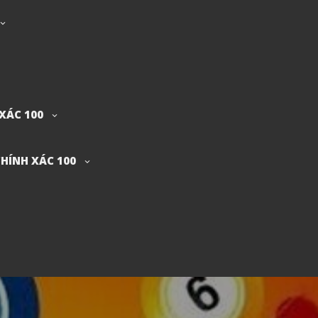
XÁC 100
HÍNH XÁC 100