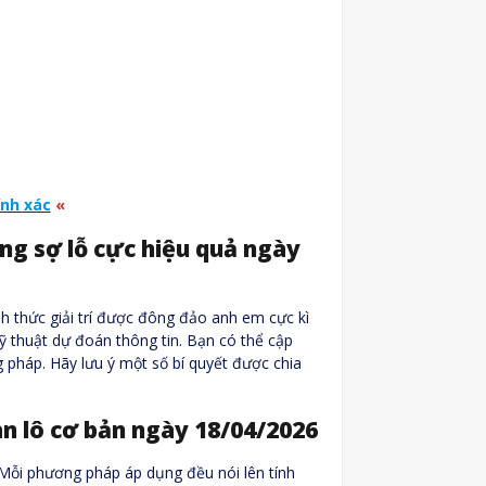
ính xác
«
ng sợ lỗ cực hiệu quả ngày
ình thức giải trí được đông đảo anh em cực kì
kỹ thuật dự đoán thông tin. Bạn có thể cập
pháp. Hãy lưu ý một số bí quyết được chia
dàn lô cơ bản ngày 18/04/2026
 Mỗi phương pháp áp dụng đều nói lên tính