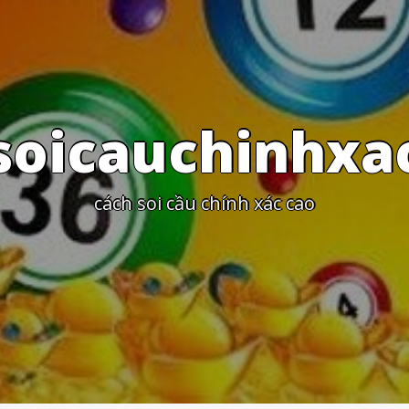
s
o
i
c
a
u
c
h
i
n
h
x
a
c
á
c
h
s
o
i
c
ầ
u
c
h
í
n
h
x
á
c
c
a
o