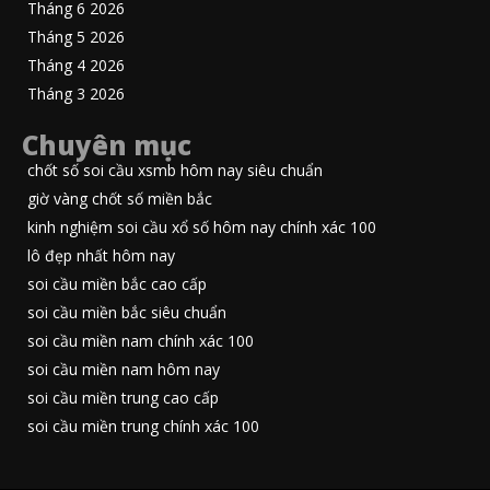
Tháng 6 2026
Tháng 5 2026
Tháng 4 2026
Tháng 3 2026
Chuyên mục
chốt số soi cầu xsmb hôm nay siêu chuẩn
giờ vàng chốt số miền bắc
kinh nghiệm soi cầu xổ số hôm nay chính xác 100
lô đẹp nhất hôm nay
soi cầu miền bắc cao cấp
soi cầu miền bắc siêu chuẩn
soi cầu miền nam chính xác 100
soi cầu miền nam hôm nay
soi cầu miền trung cao cấp
soi cầu miền trung chính xác 100