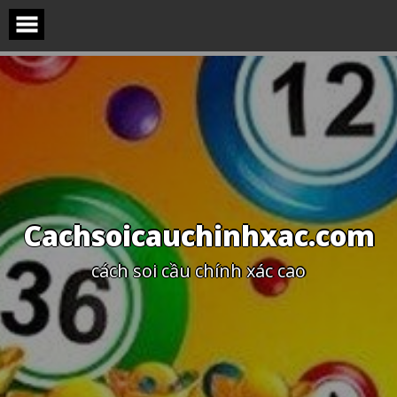
Skip
to
content
C
a
c
h
s
o
i
c
a
u
c
h
i
n
h
x
a
c
.
c
o
m
c
á
c
h
s
o
i
c
ầ
u
c
h
í
n
h
x
á
c
c
a
o